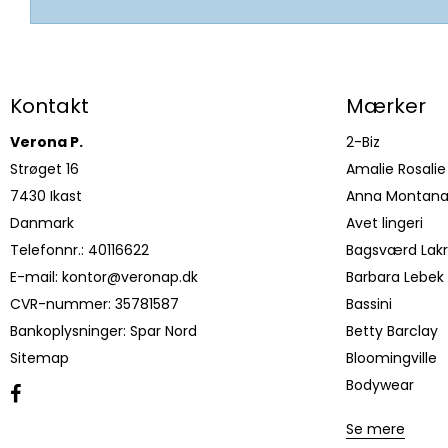
Kontakt
Mærker
Verona P.
2-Biz
Strøget 16
Amalie Rosalie
7430 Ikast
Anna Montan
Danmark
Avet lingeri
Telefonnr.
:
40116622
Bagsværd Lakr
E-mail
:
kontor@veronap.dk
Barbara Lebek
CVR-nummer
:
35781587
Bassini
Bankoplysninger
:
Spar Nord
Betty Barclay
Sitemap
Bloomingville
Bodywear
Se mere