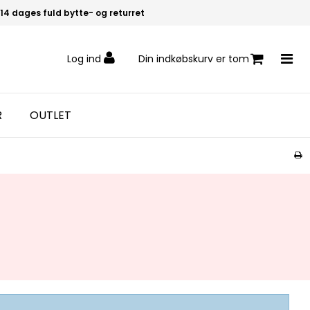
14 dages fuld bytte- og returret
Log ind
Din indkøbskurv er tom
R
OUTLET