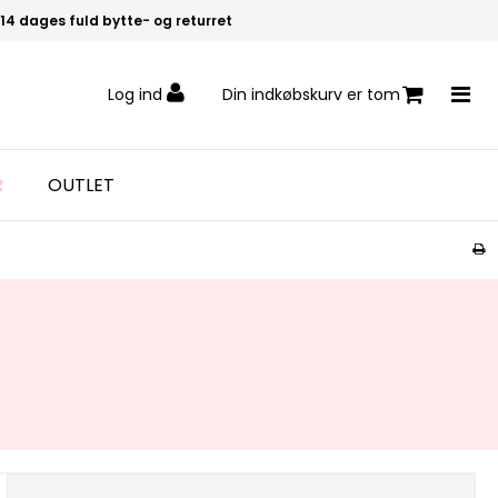
14 dages fuld bytte- og returret
Log ind
Din indkøbskurv er tom
R
OUTLET