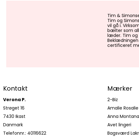
Tim & Simonse
Tim og Simons
vil gå i. Virks
bælter som all
læder. Tim og 
Beklædningen p
certificeret 
Kontakt
Mærker
Verona P.
2-Biz
Strøget 16
Amalie Rosalie
7430 Ikast
Anna Montan
Danmark
Avet lingeri
Telefonnr.
:
40116622
Bagsværd Lakr