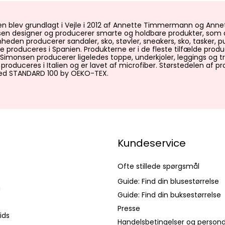
n blev grundlagt i Vejle i 2012 af Annette Timmermann og Anne
en designer og producerer smarte og holdbare produkter, som 
omheden producerer sandaler, sko, støvler, sneakers, sko, tasker, 
e produceres i Spanien. Produkterne er i de fleste tilfælde prod
Simonsen producerer ligeledes toppe, underkjoler, leggings og tr
roduceres i Italien og er lavet af microfiber. Størstedelen af p
med STANDARD 100 by OEKO-TEX.
Kundeservice
Ofte stillede spørgsmål
Guide: Find din blusestørrelse
a
Guide: Find din buksestørrelse
Presse
ids
Handelsbetingelser og persond