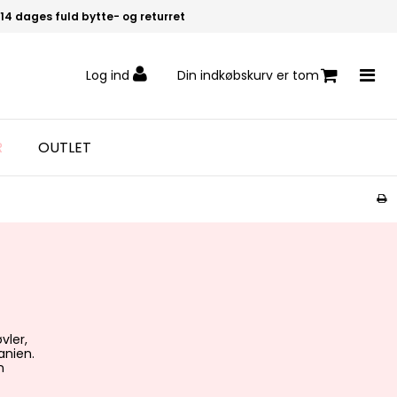
14 dages fuld bytte- og returret
Log ind
Din indkøbskurv er tom
R
OUTLET
vler,
anien.
n