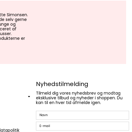
tte Simonsen.
de selv gerne
punge og
uceret af
usser.
rodukterne er
Nyhedstilmelding
Tilmeld dig vores nyhedsbrev og modtag
eksklusive tilbud og nyheder i shoppen. Du
kan til en hver tid afmelde igen.
atapolitik