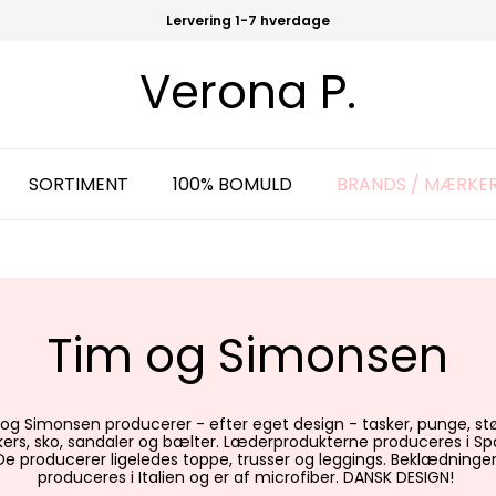
Lervering 1-7 hverdage
Verona P.
SORTIMENT
100% BOMULD
BRANDS / MÆRKE
Tim og Simonsen
og Simonsen producerer - efter eget design - tasker, punge, stø
ers, sko, sandaler og bælter. Læderprodukterne produceres i Sp
De producerer ligeledes toppe, trusser og leggings. Beklædninge
produceres i Italien og er af microfiber. DANSK DESIGN!