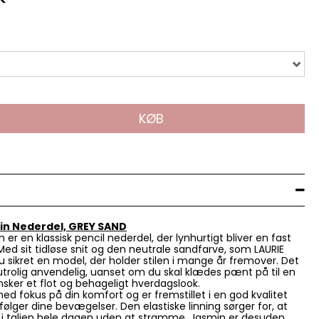
KØB
in Nederdel, GREY SAND
 er en klassisk pencil nederdel, der lynhurtigt bliver en fast
Med sit tidløse snit og den neutrale sandfarve, som LAURIE
u sikret en model, der holder stilen i mange år fremover. Det
utrolig anvendelig, uanset om du skal klædes pænt på til en
 ønsker et flot og behageligt hverdagslook.
d fokus på din komfort og er fremstillet i en god kvalitet
følger dine bevægelser. Den elastiske linning sørger for, at
 i taljen hele dagen uden at stramme. Jasmin er desuden