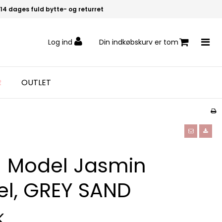
14 dages fuld bytte- og returret
Log ind
Din indkøbskurv er tom
R
OUTLET
- Model Jasmin
l, GREY SAND
K