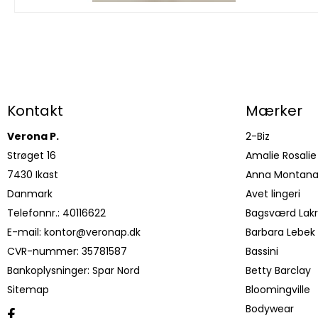
Kontakt
Mærker
Verona P.
2-Biz
Strøget 16
Amalie Rosalie
7430 Ikast
Anna Montan
Danmark
Avet lingeri
Telefonnr.
:
40116622
Bagsværd Lakr
E-mail
:
kontor@veronap.dk
Barbara Lebek
CVR-nummer
:
35781587
Bassini
Bankoplysninger
:
Spar Nord
Betty Barclay
Sitemap
Bloomingville
Bodywear