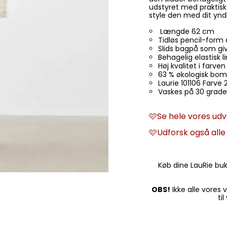
udstyret med praktis
style den med dit yndl
Længde 62 cm
Tidløs pencil-form 
Slids bagpå som gi
Behagelig elastisk 
Høj kvalitet i far
63 % økologisk bomu
Laurie 101106 Farv
Vaskes på 30 grad
🩷
Se hele vores udv
🩷Udforsk også all
Køb dine LauRie buks
OBS!
Ikke alle vores v
ti