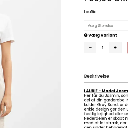
LauRie
Vælg Størrelse
Vælg Variant
Beskrivelse
LAURIE - Model Jasm
Her får du Jasmin, som
del af din garderobe. 
kalder Grey Sand, er d
enkle design gør den 
festlig lejlighed eller
Nederdelen er skabt me
med et let stræk, der 
den sidder behageligt