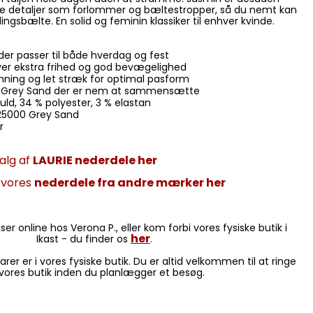
ke detaljer som forlommer og bæltestropper, så du nemt kan
ingsbælte. En solid og feminin klassiker til enhver kvinde.
der passer til både hverdag og fest
ver ekstra frihed og god bevægelighed
linning og let stræk for optimal pasform
ven Grey Sand der er nem at sammensætte
ld, 34 % polyester, 3 % elastan
e 25000 Grey Sand
er
alg af
LAURIE nederdele her
e vores
nederdele fra andre mærker her
er online hos Verona P., eller kom forbi vores fysiske butik i
her
Ikast - du finder os
.
arer er i vores fysiske butik. Du er altid velkommen til at ringe
l vores butik inden du planlægger et besøg.